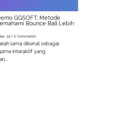
 Demo GGSOFT: Metode
Memahami Bounce Ball Lebih
ep, 25
|
0 Comments
lah lama dikenal sebagai
ame interaktif yang
an…