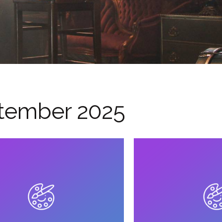
tember 2025