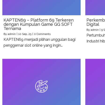
KAPTEN69 – Platform 69 Terkeren
Perkemba
dengan Kumpulan Game GG SOFT
Digital
Ternama
By
admin
|
9
S
By
admin
|
10
Sep, 25
|
0 Comments
Pertumbuh
KAPTEN69 menjadi pilihan unggulan bagi
Industri h
penggemar slot online yang ingin…