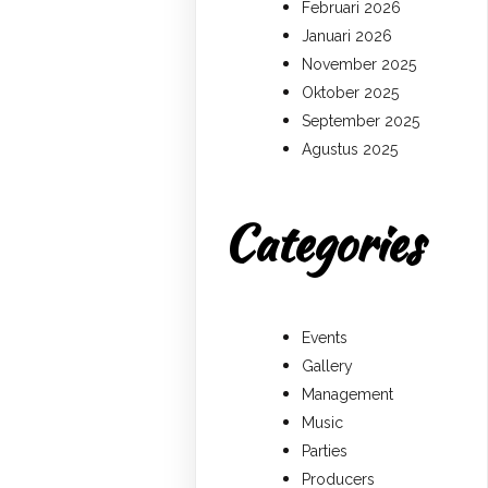
Februari 2026
Januari 2026
November 2025
Oktober 2025
September 2025
Agustus 2025
Categories
Events
Gallery
Management
Music
Parties
Producers