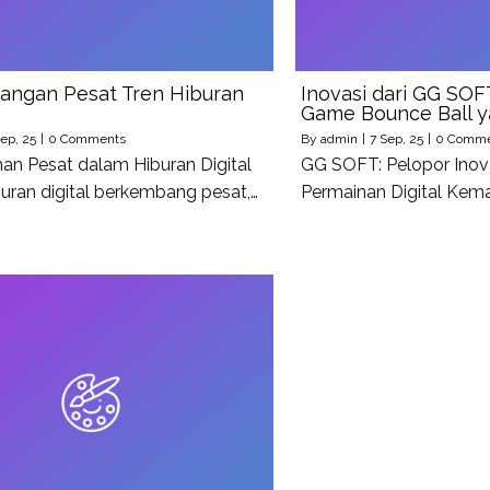
ngan Pesat Tren Hiburan
Inovasi dari GG SO
Game Bounce Ball ya
ep, 25
|
0 Comments
By
admin
|
7
Sep, 25
|
0 Comme
an Pesat dalam Hiburan Digital
GG SOFT: Pelopor Inov
iburan digital berkembang pesat,…
Permainan Digital Kema