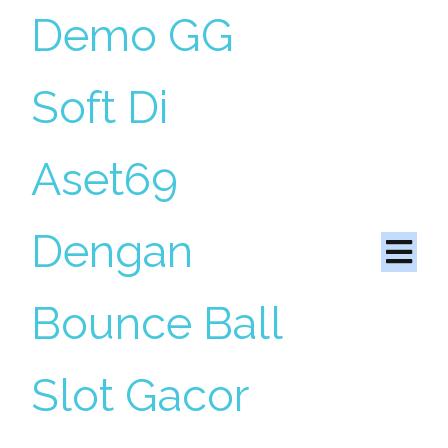
Demo GG
Soft Di
Aset69
Dengan
Bounce Ball
Slot Gacor