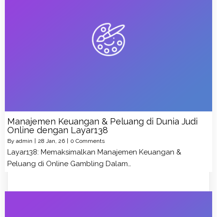
Manajemen Keuangan & Peluang di Dunia Judi
Online dengan Layar138
By
admin
|
28
Jan, 26
|
0 Comments
Layar138: Memaksimalkan Manajemen Keuangan &
Peluang di Online Gambling Dalam…