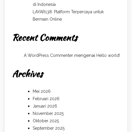
di Indonesia
LAYAR138: Platform Terpercaya untuk
Bermain Online
Recent Comments
mengenai
A WordPress Commenter
Hello world!
Archives
Mei 2026
Februari 2026
Januari 2026
November 2025
Oktober 2025
September 2025