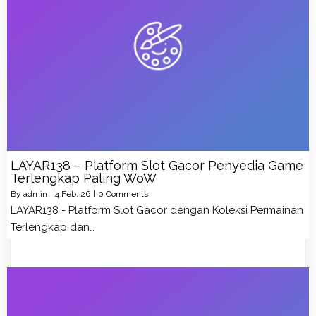
LAYAR138 – Platform Slot Gacor Penyedia Game
Terlengkap Paling WoW
By
admin
|
4
Feb, 26
|
0 Comments
LAYAR138 - Platform Slot Gacor dengan Koleksi Permainan
Terlengkap dan…