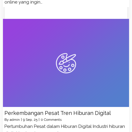
online yang ingin…
Perkembangan Pesat Tren Hiburan Digital
By
admin
|
9
Sep, 25
|
0 Comments
Pertumbuhan Pesat dalam Hiburan Digital Industri hiburan