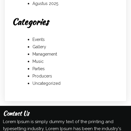
Agustus 2025
Categories
Events
Gallery
Management
Music
Parties
Producers
Uncategorized
Contact Us
Lorem Ipsum is simply dummy text of the printing and
typesetting industry. Lorem Ipsum has been the industry's