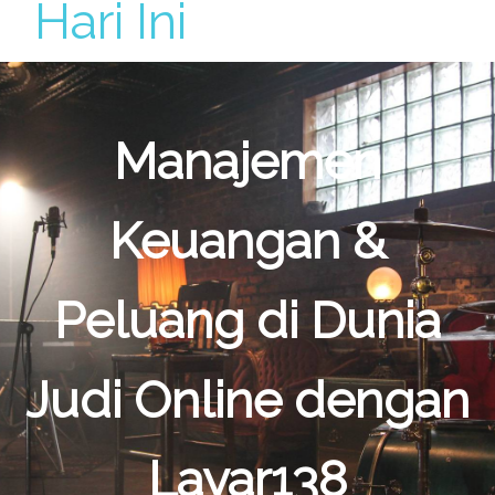
Hari Ini
Manajemen
Keuangan &
Peluang di Dunia
Judi Online dengan
Layar138