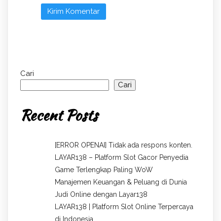
Cari
Cari
Recent Posts
[ERROR OPENAI] Tidak ada respons konten.
LAYAR138 – Platform Slot Gacor Penyedia
Game Terlengkap Paling WoW
Manajemen Keuangan & Peluang di Dunia
Judi Online dengan Layar138
LAYAR138 | Platform Slot Online Terpercaya
di Indonesia