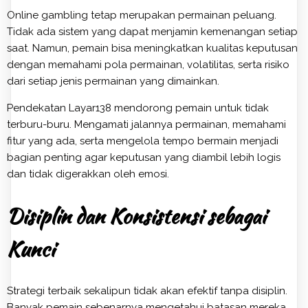
Online gambling tetap merupakan permainan peluang.
Tidak ada sistem yang dapat menjamin kemenangan setiap
saat. Namun, pemain bisa meningkatkan kualitas keputusan
dengan memahami pola permainan, volatilitas, serta risiko
dari setiap jenis permainan yang dimainkan.
Pendekatan Layar138 mendorong pemain untuk tidak
terburu-buru. Mengamati jalannya permainan, memahami
fitur yang ada, serta mengelola tempo bermain menjadi
bagian penting agar keputusan yang diambil lebih logis
dan tidak digerakkan oleh emosi.
Disiplin dan Konsistensi sebagai
Kunci
Strategi terbaik sekalipun tidak akan efektif tanpa disiplin.
Banyak pemain sebenarnya mengetahui batasan mereka,