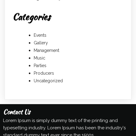
Categories
Events
Gallery
Management
Music
Parties
Producers
Uncategorized
Contact Us
Lorem Ipsum is simply dummy text of the printing and
typesetting industry. Lorem Ipsum has been the industry's
standard dummy text ever since the 1500s.