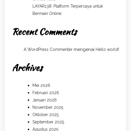
LAYAR138: Platform Terpercaya untuk
Bermain Online
Recent Comments
mengenai
A WordPress Commenter
Hello world!
Archives
Mei 2026
Februari 2026
Januari 2026
November 2025
Oktober 2025
September 2025
Agustus 2025