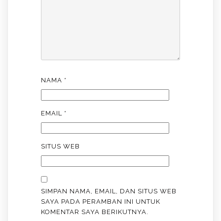
NAMA
*
EMAIL
*
SITUS WEB
SIMPAN NAMA, EMAIL, DAN SITUS WEB
SAYA PADA PERAMBAN INI UNTUK
KOMENTAR SAYA BERIKUTNYA.