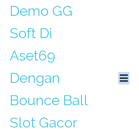
Demo GG
Soft Di
Aset69
Dengan
Bounce Ball
Slot Gacor