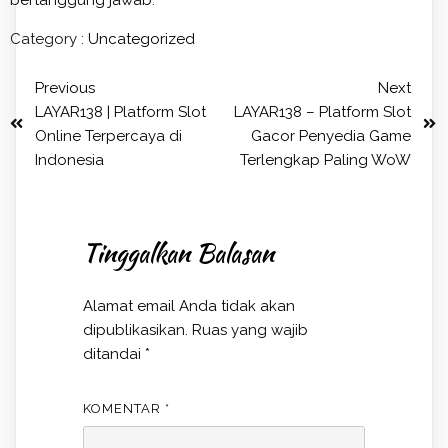
Category :
Uncategorized
Previous
Next
LAYAR138 | Platform Slot
LAYAR138 – Platform Slot
Online Terpercaya di
Gacor Penyedia Game
Indonesia
Terlengkap Paling WoW
Tinggalkan Balasan
Alamat email Anda tidak akan
dipublikasikan.
Ruas yang wajib
ditandai
*
KOMENTAR
*