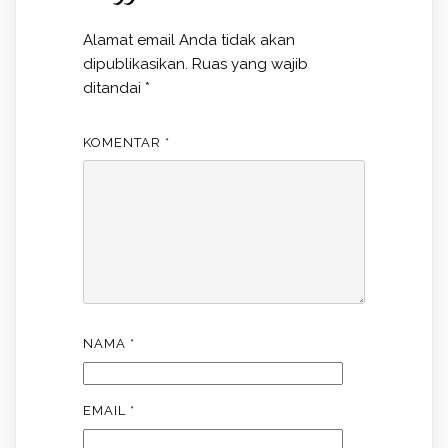
Alamat email Anda tidak akan
dipublikasikan.
Ruas yang wajib
ditandai
*
KOMENTAR
*
NAMA
*
EMAIL
*