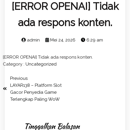
[ERROR OPENAI] Tidak
ada respons konten.
admin
Mei 24, 2026
6:29 am
[ERROR OPENAI] Tidak ada respons konten.
Category :
Uncategorized
Previous
LAYAR138 – Platform Slot
Gacor Penyedia Game
Terlengkap Paling WoW
Tinggalkan Balasan