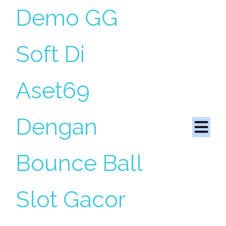
Demo GG
Soft Di
Aset69
Dengan
Bounce Ball
Slot Gacor