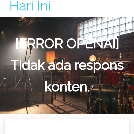
Hari Ini
[ERROR OPENAI]
Tidak ada respons
konten.