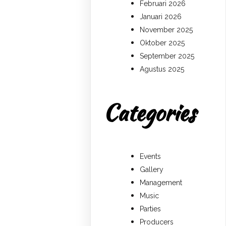
Februari 2026
Januari 2026
November 2025
Oktober 2025
September 2025
Agustus 2025
Categories
Events
Gallery
Management
Music
Parties
Producers