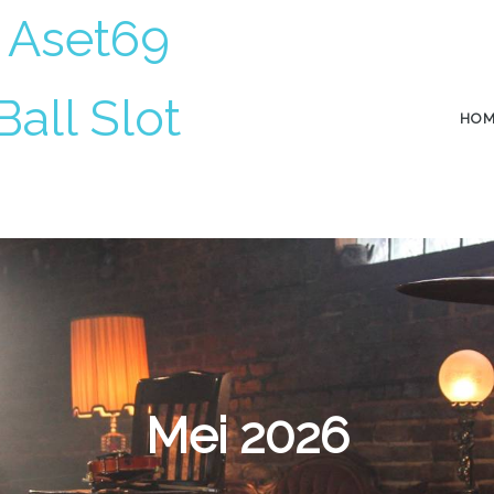
 Aset69
all Slot
HO
Mei 2026