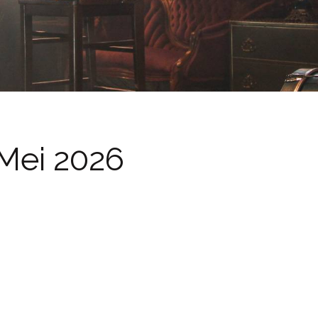
Mei 2026