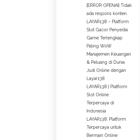
[ERROR OPENAI] Tidak
ada respons konten.
LAYAR138 – Platform
Slot Gacor Penyedia
Game Terlengkap
Paling WoW
Manajemen Keuangan
& Peluang di Dunia
Judi Online dengan
Layar138
LAYAR138 | Platform
Slot Online
Terpercaya di
Indonesia
LAYAR138: Platform
Terpercaya untuk
Bermain Online