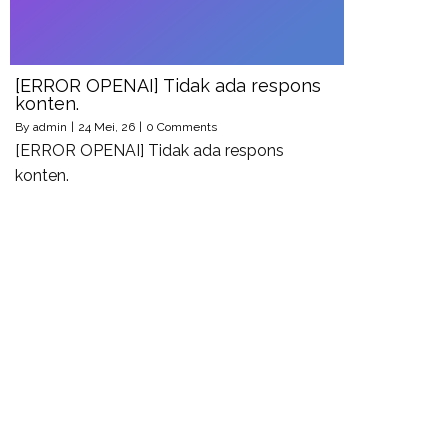
[ERROR OPENAI] Tidak ada respons
konten.
By
admin
|
24
Mei, 26
|
0 Comments
[ERROR OPENAI] Tidak ada respons
konten.