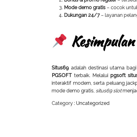
Mode demo gratis
– cocok untuk
Dukungan 24/7
– layanan pelan
Kesimpulan
Situs69
adalah destinasi utama bag
PGSOFT
terbaik. Melalui
pgsoft sit
interaktif modern, serta peluang jac
mode demo gratis,
situs69 slot
menjad
Category :
Uncategorized