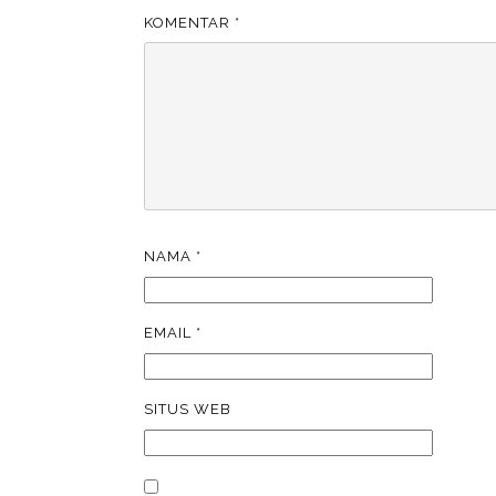
KOMENTAR
*
NAMA
*
EMAIL
*
SITUS WEB