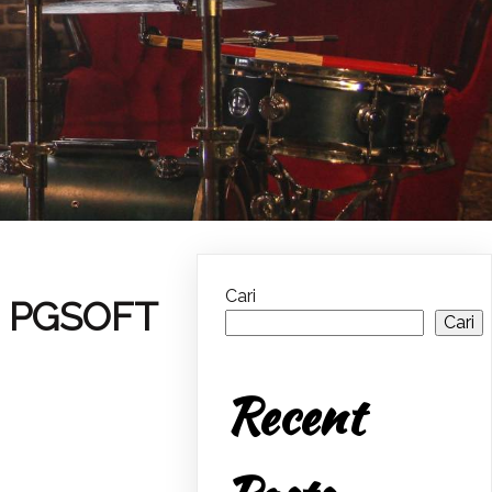
Cari
me PGSOFT
Cari
Recent