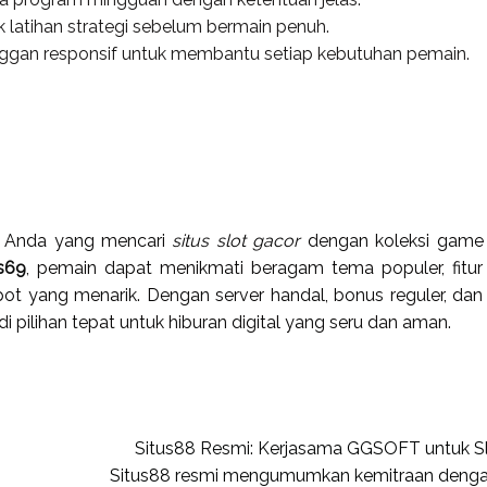
 latihan strategi sebelum bermain penuh.
ggan responsif untuk membantu setiap kebutuhan pemain.
i Anda yang mencari
situs slot gacor
dengan koleksi game
us69
, pemain dapat menikmati beragam tema populer, fitur
kpot yang menarik. Dengan server handal, bonus reguler, dan
i pilihan tepat untuk hiburan digital yang seru dan aman.
Situs88 Resmi: Kerjasama GGSOFT untuk Slo
Situs88 resmi mengumumkan kemitraan deng