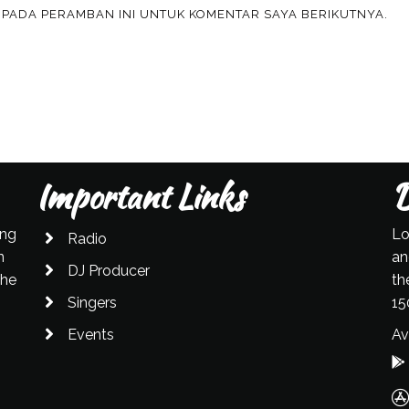
A PADA PERAMBAN INI UNTUK KOMENTAR SAYA BERIKUTNYA.
Important Links
D
ing
Lo
Radio
n
an
DJ Producer
the
th
Singers
15
Events
Av