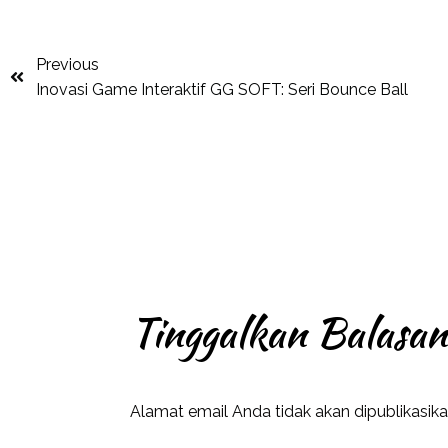
Previous
Inovasi Game Interaktif GG SOFT: Seri Bounce Ball
Tinggalkan Balasan
Alamat email Anda tidak akan dipublikasika