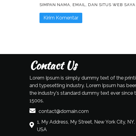
SIMPAN NAMA, EMAIL, DAN SITUS WEB SAY
Contact Us
Lorem Ipsum is simply dummy text of the print
and typesetting industry. Lorem Ipsum has bee
the industry's standard dummy text ever since 
1500s.
contact@domain.com
1, My Address, My Street, New York City, NY,
USA